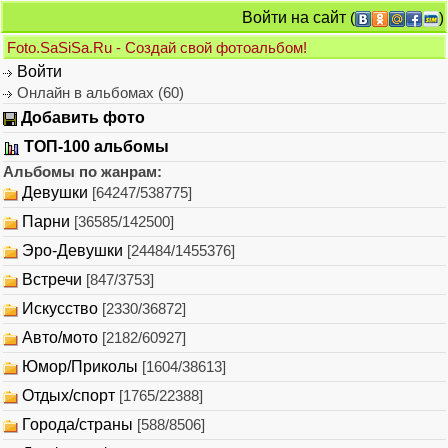
Войти на сайт
(
)
Foto.SaSiSa.Ru - Создай свой фотоальбом!
Войти
Онлайн в альбомах (60)
Добавить фото
ТОП-100 альбомы
Альбомы по жанрам:
Девушки
[64247/538775]
Парни
[36585/142500]
Эро-Девушки
[24484/1455376]
Встречи
[847/3753]
Искусство
[2330/36872]
Авто/мото
[2182/60927]
Юмор/Приколы
[1604/38613]
Отдых/спорт
[1765/22388]
Города/страны
[588/8506]