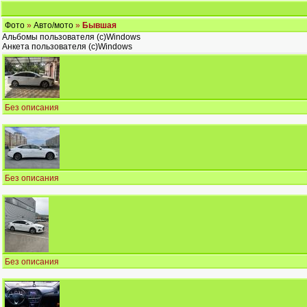
Фото
»
Авто/мото
»
Бывшая
Альбомы пользователя (c)Windows
Анкета пользователя (c)Windows
Без описания
Без описания
Без описания