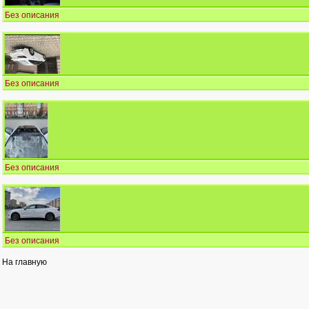
Без описания
Без описания
Без описания
Без описания
На главную