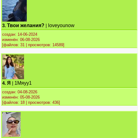
3.
Твои желания?
|
loveyounow
создан: 14-06-2024
изменён: 06-08-2026
[файлов: 31 | просмотров: 14589]
4.
Я
|
1Мяуу1
создан: 04-08-2026
изменён: 05-08-2026
[файлов: 18 | просмотров: 436]