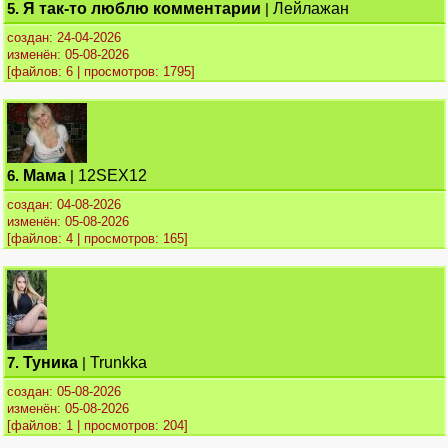
5.
Я так-то люблю комментарии
|
Лейлажан
создан: 24-04-2026
изменён: 05-08-2026
[файлов: 6 | просмотров: 1795]
6.
Мама
|
12SEX12
создан: 04-08-2026
изменён: 05-08-2026
[файлов: 4 | просмотров: 165]
7.
Туника
|
Trunkka
создан: 05-08-2026
изменён: 05-08-2026
[файлов: 1 | просмотров: 204]